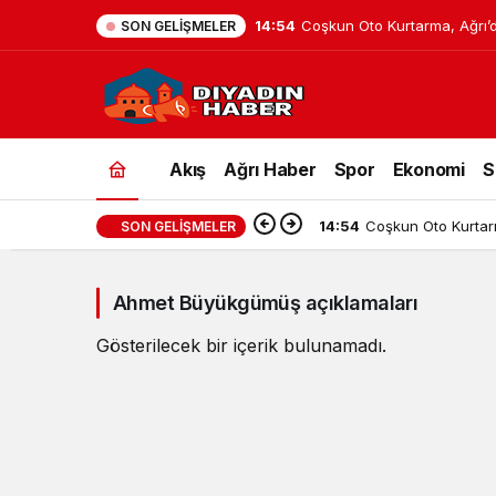
14:54
Coşkun Oto Kurtarma, Ağrı’
SON GELIŞMELER
Yardım Hizmeti Sunuyor
Ahmet
Akış
Ağrı Haber
Spor
Ekonomi
S
Büyükgümüş
açıklamaları
14:54
Coşkun Oto Kurtar
SON GELIŞMELER
Haberleri
Ahmet Büyükgümüş açıklamaları
Gösterilecek bir içerik bulunamadı.