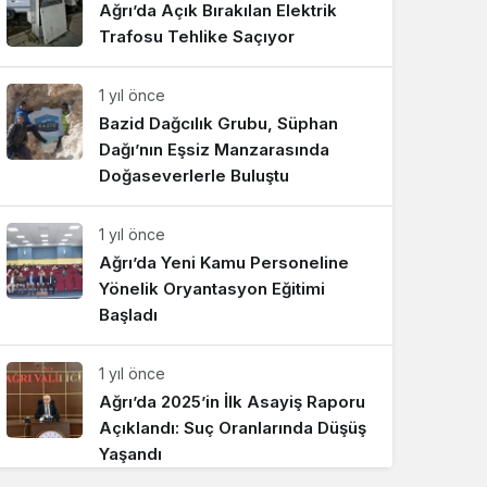
Ağrı’da Açık Bırakılan Elektrik
Sistem Modu
Trafosu Tehlike Saçıyor
Sistem modunu seçin.
1 yıl önce
Bazid Dağcılık Grubu, Süphan
Dağı’nın Eşsiz Manzarasında
Doğaseverlerle Buluştu
1 yıl önce
Ağrı’da Yeni Kamu Personeline
Yönelik Oryantasyon Eğitimi
Başladı
1 yıl önce
Ağrı’da 2025’in İlk Asayiş Raporu
Açıklandı: Suç Oranlarında Düşüş
Yaşandı