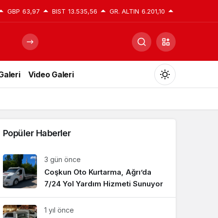
GBP
63,97
BIST
13.535,56
GR. ALTIN
6.201,10
Galeri
Video Galeri
Mod
değiştir
Popüler Haberler
Gündüz Modu
3 gün önce
Gündüz modunu seçin.
Coşkun Oto Kurtarma, Ağrı’da
7/24 Yol Yardım Hizmeti Sunuyor
Gece Modu
Gece modunu seçin.
1 yıl önce