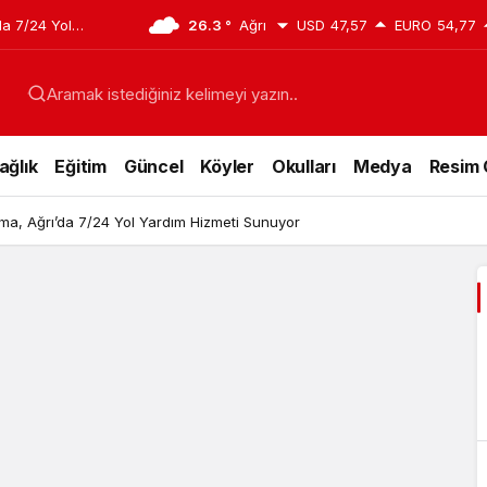
da 7/24 Yol
26.3 °
Ağrı
USD
47,57
EURO
54,77
Aramak istediğiniz kelimeyi yazın..
ağlık
Eğitim
Güncel
Köyler
Okulları
Medya
Resim 
ma, Ağrı’da 7/24 Yol Yardım Hizmeti Sunuyor