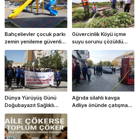
Bahçelievler çocuk parkı
Güvercinlik Köyü içme
zemin yenileme güvenli
suyu sorunu çözüldü
oyun alanı
yeni kaynak bulundu
Dünya Yürüyüş Günü
Ağrıda silahlı kavga
Doğubayazıt Sağlıklı
Adliye önünde çatışma
yaşam yürüyüşü
ve yaralanmalar