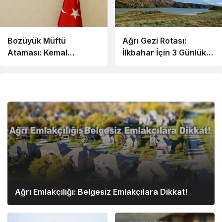
Bozüyük Müftü
Ağrı Gezi Rotası:
Ataması: Kemal
İlkbahar İçin 3 Günlük
Arpacı’nın Yeni Görevi
Plan
Ekonomi
Ağrı Emlakçılığı: Belgesiz Emlakçılara Dikkat!