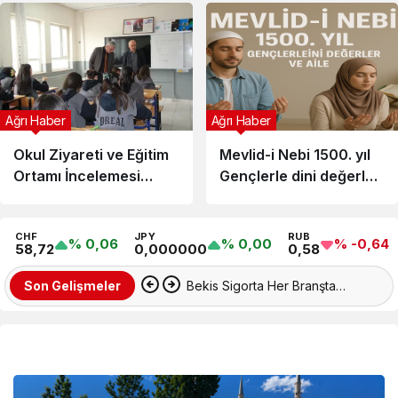
Dayanışma
Ağrı Haber
Ağrı Haber
Okul Ziyareti ve Eğitim
Mevlid-i Nebi 1500. yıl
Ortamı İncelemesi
Gençlerle dini değerler
Doğubayazıt Müdürü
ve aile
CHF
JPY
RUB
% 0,06
% 0,00
% -0,64
58,72
0,000000
0,58
Bekis Sigorta Her Branşta
Son Gelişmeler
Güvenli ve 7/24 Hizmet
HABERLER
Anlayışıyla Yanınızda