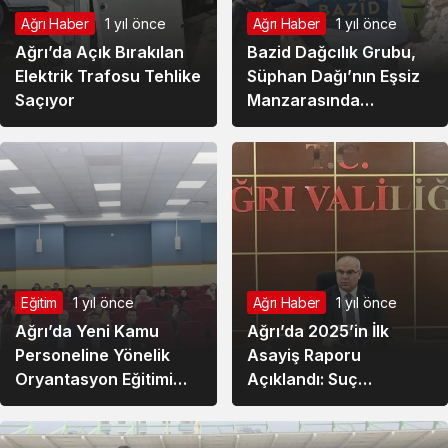
Ağrı Haber
1 yıl önce
Ağrı Haber
1 yıl önce
Ağrı’da Açık Bırakılan
Bazid Dağcılık Grubu,
Elektrik Trafosu Tehlike
Süphan Dağı’nın Eşsiz
Saçıyor
Manzarasında
Doğaseverlerle Buluştu
Eğitim
1 yıl önce
Ağrı Haber
1 yıl önce
Ağrı’da Yeni Kamu
Ağrı’da 2025’in İlk
Personeline Yönelik
Asayiş Raporu
Oryantasyon Eğitimi
Açıklandı: Suç
Başladı
Oranlarında Düşüş
Yaşandı