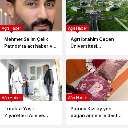
Ağrı Haber
Ağrı Haber
Mehmet Selim Çelik
Ağrı İbrahim Çeçen
Patnos’ta acı haber ve
Üniversitesi
vefatı.
oryantasyon programı
Ağrı Haber
Ağrı Haber
Tutakta Yaşlı
Patnos Kızılay yeni
Ziyaretleri Aile ve
doğan annelere destek
Kamu Desteğiyle
ve sevgi bohçası