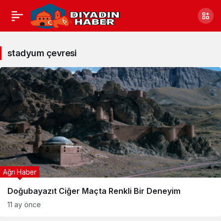
stadyum
çevresi
stadyum çevresi
Haberleri
Ağrı Haber
Doğubayazıt Ciğer Maçta Renkli Bir Deneyim
11 ay önce