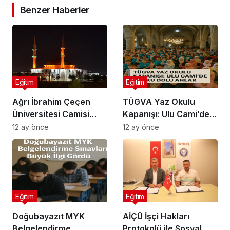
Benzer Haberler
Eğitim
Eğitim
Ağrı İbrahim Çeçen
TÜGVA Yaz Okulu
Üniversitesi Camisi
Kapanışı: Ulu Cami’de
Gece Işıkları
Coşku Dolu Anlar
12 ay önce
12 ay önce
Eğitim
Eğitim
Doğubayazıt MYK
AİÇÜ İşçi Hakları
Belgelendirme
Protokolü ile Sosyal