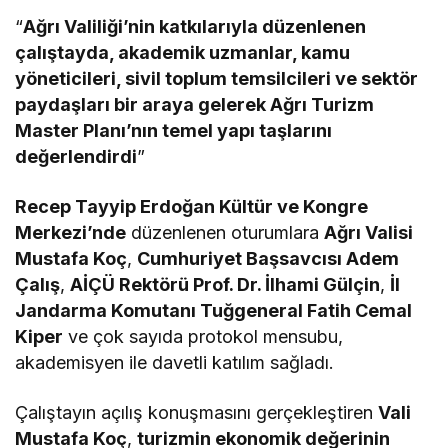
“
Ağrı Valiliği’nin katkılarıyla düzenlenen
çalıştayda, akademik uzmanlar, kamu
yöneticileri, sivil toplum temsilcileri ve sektör
paydaşları bir araya gelerek Ağrı Turizm
Master Planı’nın temel yapı taşlarını
değerlendirdi
”
Recep Tayyip Erdoğan Kültür ve Kongre
Merkezi’nde
düzenlenen oturumlara
Ağrı Valisi
Mustafa Koç
,
Cumhuriyet Başsavcısı Adem
Çalış
,
AİÇÜ Rektörü Prof. Dr. İlhami Gülçin
,
İl
Jandarma Komutanı Tuğgeneral Fatih Cemal
Kiper
ve çok sayıda protokol mensubu,
akademisyen ile davetli katılım sağladı.
Çalıştayın açılış konuşmasını gerçekleştiren
Vali
Mustafa Koç
,
turizmin ekonomik değerinin