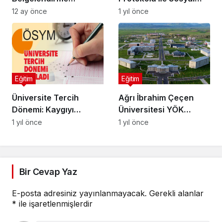
Sınavları Büyük İlgi
Destek Artıyor
12 ay önce
1 yıl önce
Gördü
Eğitim
Eğitim
Üniversite Tercih
Ağrı İbrahim Çeçen
Dönemi: Kaygıyı
Üniversitesi YÖK
Kontrol Etmenin Yolları
Başkanı Ziyareti
1 yıl önce
1 yıl önce
Bir Cevap Yaz
E-posta adresiniz yayınlanmayacak.
Gerekli alanlar
*
ile işaretlenmişlerdir