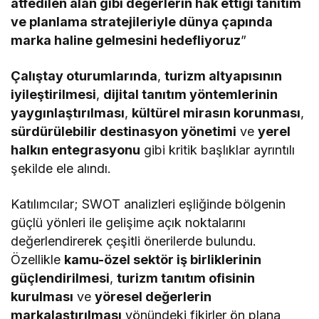
atfedilen alan gibi değerlerin hak ettiği tanıtım
ve planlama stratejileriyle dünya çapında
marka haline gelmesini hedefliyoruz
”
Çalıştay oturumlarında
,
turizm altyapısının
iyileştirilmesi
,
dijital tanıtım yöntemlerinin
yaygınlaştırılması
,
kültürel mirasın korunması
,
sürdürülebilir destinasyon yönetimi
ve
yerel
halkın entegrasyonu
gibi kritik başlıklar ayrıntılı
şekilde ele alındı.
Katılımcılar; SWOT analizleri eşliğinde bölgenin
güçlü yönleri ile gelişime açık noktalarını
değerlendirerek çeşitli önerilerde bulundu.
Özellikle
kamu-özel sektör iş birliklerinin
güçlendirilmesi
,
turizm tanıtım ofisinin
kurulması
ve
yöresel değerlerin
markalaştırılması
yönündeki fikirler ön plana