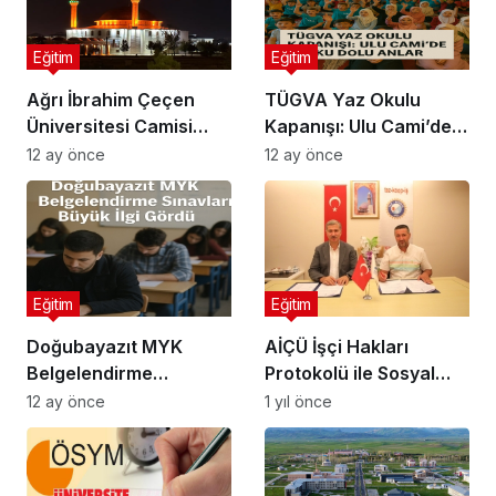
Eğitim
Eğitim
Ağrı İbrahim Çeçen
TÜGVA Yaz Okulu
Üniversitesi Camisi
Kapanışı: Ulu Cami’de
Gece Işıkları
Coşku Dolu Anlar
12 ay önce
12 ay önce
Eğitim
Eğitim
Doğubayazıt MYK
AİÇÜ İşçi Hakları
Belgelendirme
Protokolü ile Sosyal
Sınavları Büyük İlgi
Destek Artıyor
12 ay önce
1 yıl önce
Gördü