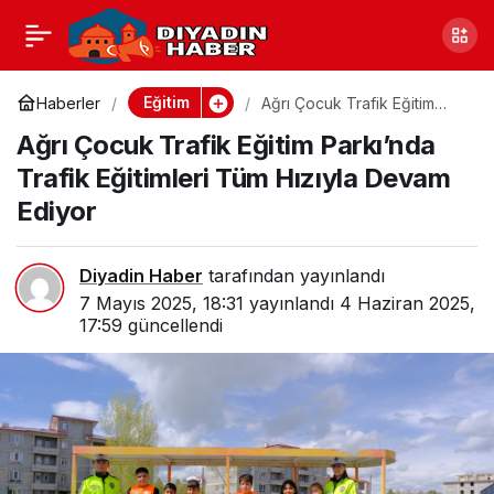
AİÇÜ’de, Ağrı Turizm
0
Paylaş
Master Planı Çalıştayı
Eğitim
Haberler
Ağrı Çocuk Trafik Eğitim
Parkı’nda Trafik Eğitimleri
Ağrı Çocuk Trafik Eğitim Parkı’nda
Tüm Hızıyla Devam Ediyor
Gerçekleştirildi
Trafik Eğitimleri Tüm Hızıyla Devam
Ediyor
Diyadin Haber
tarafından yayınlandı
7 Mayıs 2025, 18:31
yayınlandı
4 Haziran 2025,
17:59
güncellendi