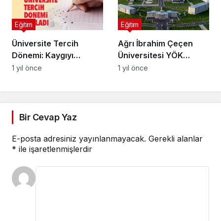
Eğitim
Eğitim
Üniversite Tercih
Ağrı İbrahim Çeçen
Dönemi: Kaygıyı
Üniversitesi YÖK
Kontrol Etmenin Yolları
Başkanı Ziyareti
1 yıl önce
1 yıl önce
Bir Cevap Yaz
E-posta adresiniz yayınlanmayacak.
Gerekli alanlar
*
ile işaretlenmişlerdir