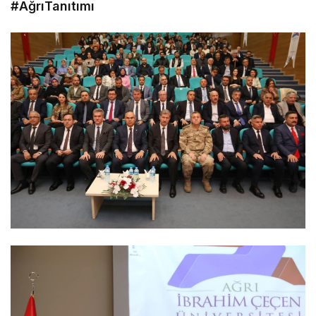
#AğrıTanıtımı