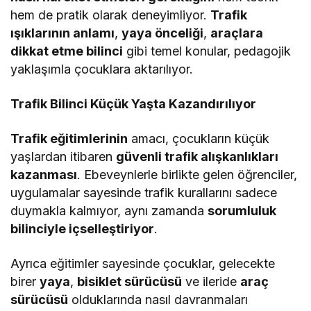
hem de pratik olarak deneyimliyor.
Trafik
ışıklarının anlamı
,
yaya önceliği
,
araçlara
dikkat etme bilinci
gibi temel konular, pedagojik
yaklaşımla çocuklara aktarılıyor.
Trafik Bilinci Küçük Yaşta Kazandırılıyor
Trafik eğitimlerinin
amacı, çocukların küçük
yaşlardan itibaren
güvenli trafik alışkanlıkları
kazanması
. Ebeveynlerle birlikte gelen öğrenciler,
uygulamalar sayesinde trafik kurallarını sadece
duymakla kalmıyor, aynı zamanda
sorumluluk
bilinciyle içselleştiriyor
.
Ayrıca eğitimler sayesinde çocuklar, gelecekte
birer
yaya
,
bisiklet sürücüsü
ve ileride
araç
sürücüsü
olduklarında nasıl davranmaları