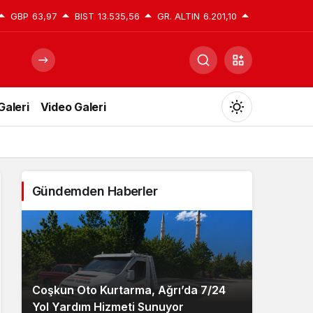
GBP
63,97
BIST
13.535,56
GR. ALTIN
6.201,10
Galeri
Video Galeri
Mod
değiştir
Gündemden Haberler
Gündüz Modu
Gündüz modunu seçin.
Gece Modu
Gece modunu seçin.
Coşkun Oto Kurtarma, Ağrı’da 7/24
Yol Yardım Hizmeti Sunuyor