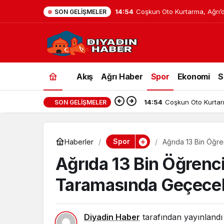
16:09
Bekis Sigorta Her Branşta G
SON GELIŞMELER
Hizmet Anlayışıyla Yanınızd
Akış
Ağrı Haber
Spor
Ekonomi
S
16:09
Bekis Sigorta Her 
SON GELIŞMELER
Spor
Haberler
Ağrıda 13 Bin Öğr
Ağrıda 13 Bin Öğrenc
Taramasında Geçece
Diyadin Haber
tarafından yayınlandı