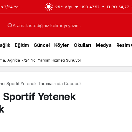
üvenli ve 7/24
25 °
Ağrı
USD
47,57
EURO
54,77
a
Aramak istediğiniz kelimeyi yazın..
ağlık
Eğitim
Güncel
Köyler
Okulları
Medya
Resim 
Branşta Güvenli ve 7/24 Hizmet Anlayışıyla Yanınızda
enci Sportif Yetenek Taramasında Geçecek
i Sportif Yetenek
k