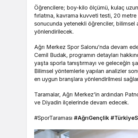
Öğrencilere; boy-kilo ölçümü, kulaç uzunlu
fırlatma, kavrama kuvveti testi, 20 metre 
sonucunda yetenekli öğrenciler, bilimsel
yönlendirilecek.
Ağrı Merkez Spor Salonu’nda devam eden
Cemil Budak, programın detayları hakkında
yaşta sporla tanıştırmayı ve geleceğin şa
Bilimsel yöntemlerle yapılan analizler so
en uygun branşlara yönlendirilmesi sağla
Taramalar, Ağrı Merkez’in ardından Patno
ve Diyadin ilçelerinde devam edecek.
#SporTaraması
#AğrıGençlik
#TürkiyeS