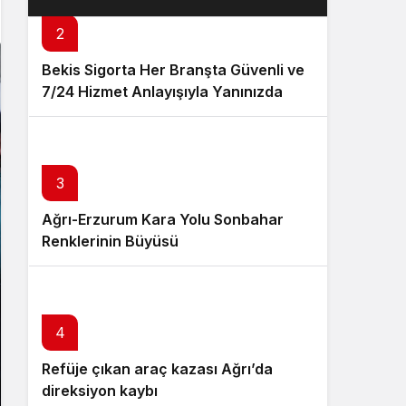
Sistem Modu
2
Sistem modunu seçin.
Bekis Sigorta Her Branşta Güvenli ve
7/24 Hizmet Anlayışıyla Yanınızda
3
Ağrı-Erzurum Kara Yolu Sonbahar
Renklerinin Büyüsü
4
Refüje çıkan araç kazası Ağrı’da
direksiyon kaybı