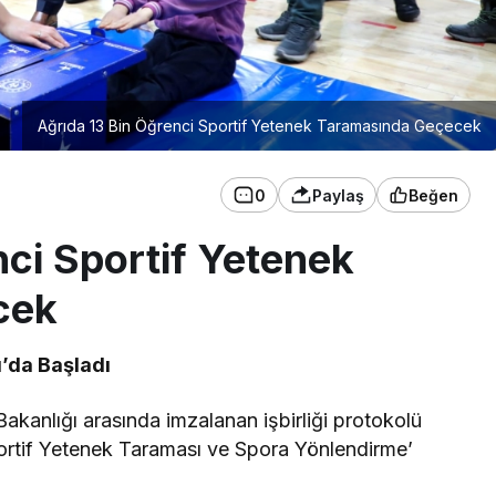
Ağrıda 13 Bin Öğrenci Sportif Yetenek Taramasında Geçecek
0
Paylaş
Beğen
nci Sportif Yetenek
cek
’da Başladı
 Bakanlığı arasında imzalanan işbirliği protokolü
ortif Yetenek Taraması ve Spora Yönlendirme’