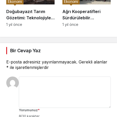
Ekonomi
Ekonomi
Doğubayazıt Tarım
Ağrı Kooperatifleri
Gözetimi: Teknolojiyle
Sürdürülebilir
Verimlilik Artışı
Kalkınmada Rol
1 yıl önce
1 yıl önce
Oynuyor
Bir Cevap Yaz
E-posta adresiniz yayınlanmayacak.
Gerekli alanlar
*
ile işaretlenmişlerdir
Yorumunuz
*
0
/30 karakter