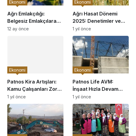
Ekonomi
Ekonomi
Ağrı Emlakçılığı:
Ağrı Hasat Dönemi
Belgesiz Emlakçılara
2025: Denetimler ve
Dikkat!
Kurallar
12 ay önce
1 yıl önce
Ekonomi
Ekonomi
Patnos Kira Artışları:
Patnos Life AVM:
Kamu Çalışanları Zor
İnşaat Hızla Devam
Durumda
Ediyor
1 yıl önce
1 yıl önce