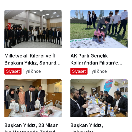
Milletvekili Kilerci ve İl
AK Parti Gençlik
Başkanı Yıldız, Sahurda
Kolları’ndan Filistin’e
Basın Mensuplarıyla Bir
Destek: “Umudu
Siyaset
1 yıl önce
Siyaset
1 yıl önce
Araya Geldi
Boyuyoruz” Etkinliği
Başkan Yıldız, 23 Nisan
Başkan Yıldız,