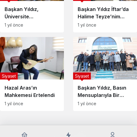
Başkan Yıldız,
Başkan Yıldız İftar’da
Üniversite
Halime Teyze’nim
Öğrencileriyle İftarda
Misafiri Oldu
1 yıl önce
1 yıl önce
Bir Araya Geldi
Siyaset
Siyaset
Hazal Aras’ın
Başkan Yıldız, Basın
Mahkemesi Ertelendi
Mensuplarıyla Bir
Araya Geldi
1 yıl önce
1 yıl önce