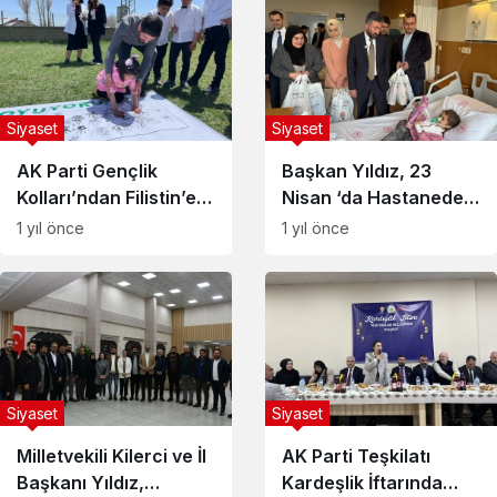
Siyaset
Siyaset
AK Parti Gençlik
Başkan Yıldız, 23
Kolları’ndan Filistin’e
Nisan ‘da Hastanede
Destek: “Umudu
Tedavi Gören
1 yıl önce
1 yıl önce
Boyuyoruz” Etkinliği
Çocukları Ziyaret Etti
Siyaset
Siyaset
Milletvekili Kilerci ve İl
AK Parti Teşkilatı
Başkanı Yıldız,
Kardeşlik İftarında