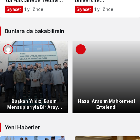
‘da Hastanede Tedavi
Üniversite
Gören Çocukları Ziyaret
Öğrencileriyle İftarda
Siyaset
1 yıl önce
Siyaset
1 yıl önce
Etti
Bir Araya Geldi
Bunlara da bakabilirsin
Başkan Yıldız, Basın
Hazal Aras’ın Mahkemesi
Mensuplarıyla Bir Araya
Ertelendi
Geldi
Yeni Haberler