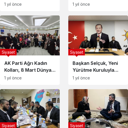
Sahurda Basın
Muhtarlarla Bir Araya
1 yıl önce
1 yıl önce
Mensuplarıyla Bir
Geldi
Araya Geldi
Siyaset
Siyaset
AK Parti Ağrı Kadın
Başkan Selçuk, Yeni
Kolları, 8 Mart Dünya
Yürütme Kuruluyla
Kadınlar Günü
Sahaya İniyor
1 yıl önce
1 yıl önce
Dolayısıyla Basın
Açıklaması Yaptı
Siyaset
Siyaset