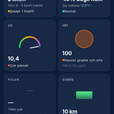
Yön: G · 5 km/h hamle
Çiy noktası 12.6°C
Şiddet: 1 (Hafif)
Normal
UV
HKİ
100
10,4
Hassas gruplar için orta
Çok yüksek
PM2.5: 10.1 µg/m³
POLEN
GÖRÜŞ
—
—
Veri yok
10 km