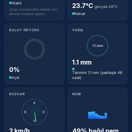
Stabil
23.7°C
gerçek 24°C
Çizgi: önümüzdeki saatler için
Rahat
tahmini sıcaklık eğilimi.
BULUT ÖRTÜSÜ
YAĞIŞ
1.1 mm
1.1 mm
0%
Tahmini 1.1 mm (yaklaşık 48
Açık
saat)
RÜZGAR
NEM
K
B
D
G
2 km/h
49% bağıl nem