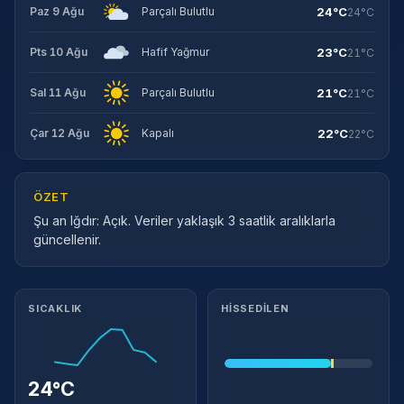
24°C
Paz 9 Ağu
Parçalı Bulutlu
24°C
23°C
Pts 10 Ağu
Hafif Yağmur
21°C
21°C
Sal 11 Ağu
Parçalı Bulutlu
21°C
22°C
Çar 12 Ağu
Kapalı
22°C
ÖZET
Şu an Iğdır: Açık. Veriler yaklaşık 3 saatlik aralıklarla
güncellenir.
Meteorolojik ayrıntılar
SICAKLIK
HISSEDILEN
24°C