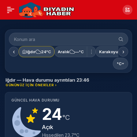
Konum
ara
‹
›
⋮
Iğdır
24°C
Aralık
—°C
Karakoyunlu
—°
°C
Iğdır — Hava durumu ayrıntıları 23:46
GÜNÜNÜZ IÇIN ÖNERILER ›
GÜNCEL HAVA DURUMU
24
°C
Açık
Hissedilen 23.7°C