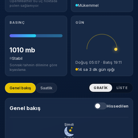
OpenWeather bu uç noktada
Mükemmel
polen sağlamıyor.
BASINÇ
GÜN
1010 mb
Stabil
Doğuş 05:07 · Batış 19:11
Sonraki tahmin dilimine göre
14 sa 3 dk gün ışığı
kıyaslama.
Genel bakış
Saatlik
GRAFIK
LISTE
Hissedilen
Genel bakış
Şimdi