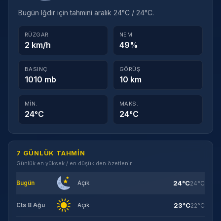
Bugün Iğdır için tahmini aralık 24°C / 24°C.
RÜZGAR
NEM
2 km/h
49%
BASINÇ
GÖRÜŞ
1010 mb
10 km
MIN.
MAKS.
24°C
24°C
7 GÜNLÜK TAHMIN
Günlük en yüksek / en düşük den özetlenir.
24°C
Bugün
Açık
24°C
23°C
Cts 8 Ağu
Açık
22°C