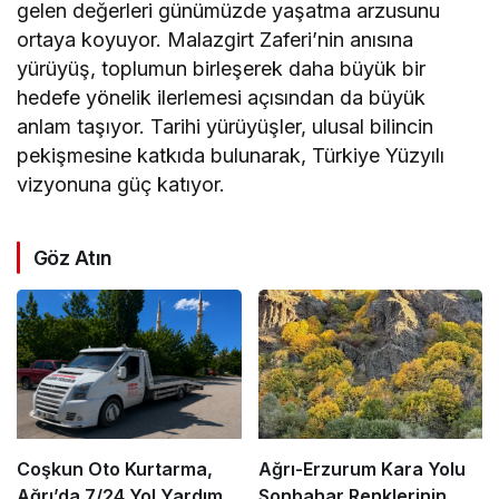
gelen değerleri günümüzde yaşatma arzusunu
ortaya koyuyor. Malazgirt Zaferi’nin anısına
yürüyüş, toplumun birleşerek daha büyük bir
hedefe yönelik ilerlemesi açısından da büyük
anlam taşıyor. Tarihi yürüyüşler, ulusal bilincin
pekişmesine katkıda bulunarak, Türkiye Yüzyılı
vizyonuna güç katıyor.
Göz Atın
Coşkun Oto Kurtarma,
Ağrı-Erzurum Kara Yolu
Ağrı’da 7/24 Yol Yardım
Sonbahar Renklerinin