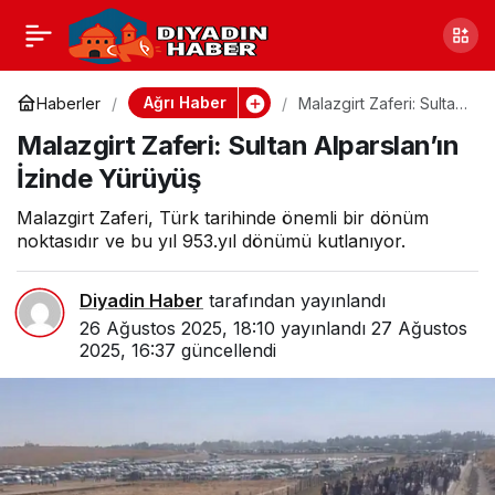
Ağrı Arıcılık Kursu: Bal
0
Paylaş
Üretiminde Eğitim Fırsatı
Ağrı Haber
Haberler
Malazgirt Zaferi: Sultan
Alparslan’ın İzinde
Malazgirt Zaferi: Sultan Alparslan’ın
Yürüyüş
İzinde Yürüyüş
Malazgirt Zaferi, Türk tarihinde önemli bir dönüm
noktasıdır ve bu yıl 953.yıl dönümü kutlanıyor.
Diyadin Haber
tarafından yayınlandı
26 Ağustos 2025, 18:10
yayınlandı
27 Ağustos
2025, 16:37
güncellendi