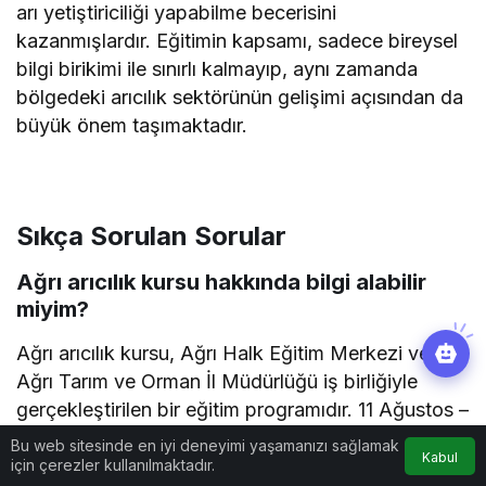
arı yetiştiriciliği yapabilme becerisini
kazanmışlardır. Eğitimin kapsamı, sadece bireysel
bilgi birikimi ile sınırlı kalmayıp, aynı zamanda
bölgedeki arıcılık sektörünün gelişimi açısından da
büyük önem taşımaktadır.
Sıkça Sorulan Sorular
Ağrı arıcılık kursu hakkında bilgi alabilir
miyim?
Ağrı arıcılık kursu, Ağrı Halk Eğitim Merkezi ve
Ağrı Tarım ve Orman İl Müdürlüğü iş birliğiyle
gerçekleştirilen bir eğitim programıdır. 11 Ağustos –
25 Ağustos 2025 tarihleri arasında düzenlenen
Bu web sitesinde en iyi deneyimi yaşamanızı sağlamak
Kabul
kurs, arı yetiştiriciliği, bal üretim teknikleri ve
için çerezler kullanılmaktadır.