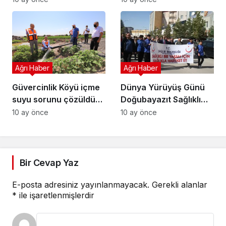
Ağrı Haber
Ağrı Haber
Güvercinlik Köyü içme
Dünya Yürüyüş Günü
suyu sorunu çözüldü
Doğubayazıt Sağlıklı
yeni kaynak bulundu
yaşam yürüyüşü
10 ay önce
10 ay önce
Bir Cevap Yaz
E-posta adresiniz yayınlanmayacak.
Gerekli alanlar
*
ile işaretlenmişlerdir