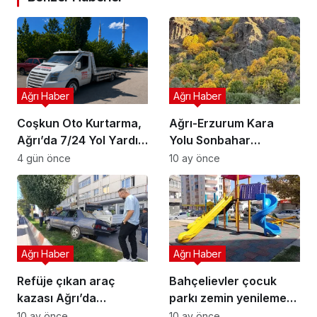
Ağrı Haber
Ağrı Haber
Coşkun Oto Kurtarma,
Ağrı-Erzurum Kara
Ağrı’da 7/24 Yol Yardım
Yolu Sonbahar
Hizmeti Sunuyor
Renklerinin Büyüsü
4 gün önce
10 ay önce
Ağrı Haber
Ağrı Haber
Refüje çıkan araç
Bahçelievler çocuk
kazası Ağrı’da
parkı zemin yenileme
direksiyon kaybı
güvenli oyun alanı
10 ay önce
10 ay önce