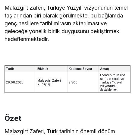
Malazgirt Zaferi, Türkiye Yüzyılı vizyonunun temel
taşlarından biri olarak görülmekte, bu bağlamda
genç nesillere tarihi mirasın aktarılması ve
geleceğe yönelik birlik duygusunu pekiştirmek
hedeflenmektedir.
Tarih
Etkinlik
Katılımcı Sayısı
Amaç
Ecdadın mirasına
sahip çıkmak ve
Malazgirt Zaferi
26.08.2025
2,500
Türkiye Yüzyılı
Yürüyüşü
vizyonunu
desteklemek
Özet
Malazgirt Zaferi, Türk tarihinin önemli dönüm