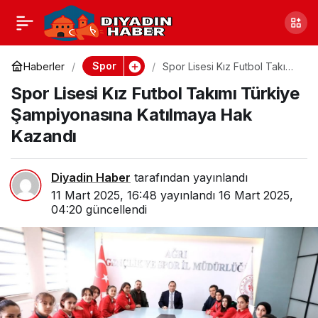
Emrah Tacir Niğde
0
Paylaş
Maçında Yok
Spor
Haberler
Spor Lisesi Kız Futbol Takımı
Türkiye Şampiyonasına
Spor Lisesi Kız Futbol Takımı Türkiye
Katılmaya Hak Kazandı
Şampiyonasına Katılmaya Hak
Kazandı
Diyadin Haber
tarafından yayınlandı
11 Mart 2025, 16:48
yayınlandı
16 Mart 2025,
04:20
güncellendi