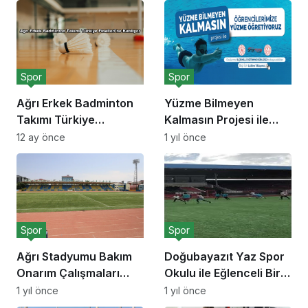
Spor
Spor
Ağrı Erkek Badminton
Yüzme Bilmeyen
Takımı Türkiye
Kalmasın Projesi ile
Finalleri’ne Katılıyor
Gençler Yüzmeyi
12 ay önce
1 yıl önce
Öğreniyor
Spor
Spor
Ağrı Stadyumu Bakım
Doğubayazıt Yaz Spor
Onarım Çalışmaları
Okulu ile Eğlenceli Bir
Hızlandı
Yaz
1 yıl önce
1 yıl önce