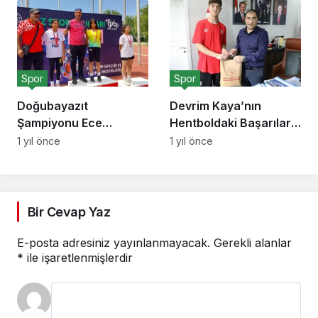
Spor
Spor
Doğubayazıt
Devrim Kaya’nın
Şampiyonu Ece
Hentboldaki Başarıları
Ertaş’tan Gurur Dolu
ve Motivasyonu
1 yıl önce
1 yıl önce
Başarı
Bir Cevap Yaz
E-posta adresiniz yayınlanmayacak.
Gerekli alanlar
*
ile işaretlenmişlerdir