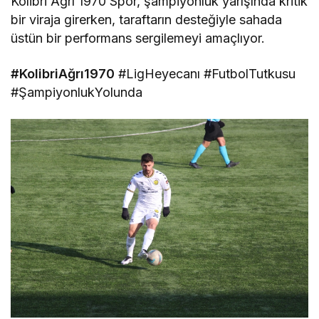
Kolibri Ağrı 1970 Spor, şampiyonluk yarışında kritik
bir viraja girerken, taraftarın desteğiyle sahada
üstün bir performans sergilemeyi amaçlıyor.
#KolibriAğrı1970
#LigHeyecanı #FutbolTutkusu
#ŞampiyonlukYolunda