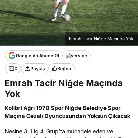
Emrah Tacir Niğde Maçında Yok
Google'da Abone Ol
0
Paylaş
Beğen
Emrah Tacir Niğde Maçında
Yok
Kolibri Ağrı 1970 Spor Niğde Belediye Spor
Maçına Cezalı Oyuncusundan Yoksun Çıkacak
Nesine 3. Lig 4. Grup’ta mücadele eden ve