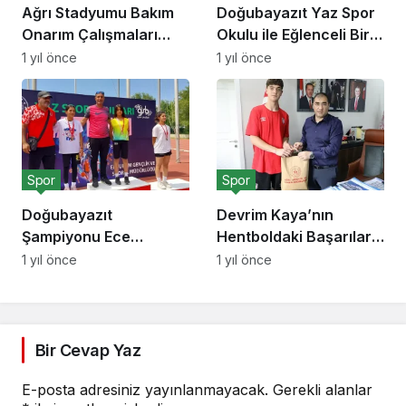
Ağrı Stadyumu Bakım
Doğubayazıt Yaz Spor
Onarım Çalışmaları
Okulu ile Eğlenceli Bir
Hızlandı
Yaz
1 yıl önce
1 yıl önce
Spor
Spor
Doğubayazıt
Devrim Kaya’nın
Şampiyonu Ece
Hentboldaki Başarıları
Ertaş’tan Gurur Dolu
ve Motivasyonu
1 yıl önce
1 yıl önce
Başarı
Bir Cevap Yaz
E-posta adresiniz yayınlanmayacak.
Gerekli alanlar