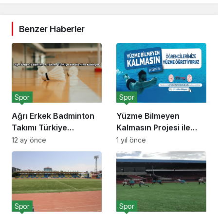
Benzer Haberler
Spor
Spor
Ağrı Erkek Badminton
Yüzme Bilmeyen
Takımı Türkiye
Kalmasın Projesi ile
Finalleri’ne Katılıyor
Gençler Yüzmeyi
12 ay önce
1 yıl önce
Öğreniyor
Spor
Spor