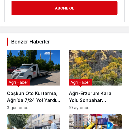
ABONE OL
Benzer Haberler
Ağrı Haber
Ağrı Haber
Coşkun Oto Kurtarma,
Ağrı-Erzurum Kara
Ağrı’da 7/24 Yol Yardım
Yolu Sonbahar
Hizmeti Sunuyor
Renklerinin Büyüsü
3 gün önce
10 ay önce