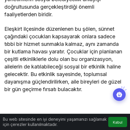
doğrultusunda gerçekleştirdiği önemli
faaliyetlerden biridir.
Eleşkirt ilçesinde düzenlenen bu şölen, sünnet
çağındaki çocukları kapsayarak onlara sadece
tıbbi bir hizmet sunmakla kalmaz, aynı zamanda
bir kutlama havası yaratır. Çocuklar için planlanan
çeşitli etkinliklerle dolu olan bu organizasyon,
ailelerin de katılabileceği sosyal bir etkinlik haline
gelecektir. Bu etkinlik sayesinde, toplumsal
dayanışma güçlendirilirken, aile bireyleri de güzel
bir gün geçirme fırsatı bulacaktır.
Sıkça Sorulan Sorular
Bu web sitesinde en iyi deneyimi yaşamanızı sağlamak
Kabul
için çerezler kullanılmaktadır.