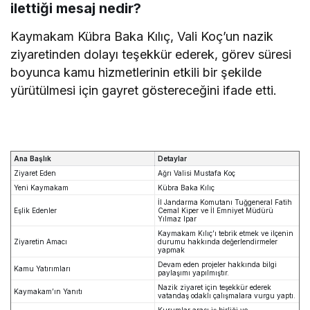
ilettiği mesaj nedir?
Kaymakam Kübra Baka Kılıç, Vali Koç’un nazik
ziyaretinden dolayı teşekkür ederek, görev süresi
boyunca kamu hizmetlerinin etkili bir şekilde
yürütülmesi için gayret göstereceğini ifade etti.
Ana Başlık
Detaylar
Ziyaret Eden
Ağrı Valisi Mustafa Koç
Yeni Kaymakam
Kübra Baka Kılıç
İl Jandarma Komutanı Tuğgeneral Fatih
Eşlik Edenler
Cemal Kiper ve İl Emniyet Müdürü
Yılmaz Ipar
Kaymakam Kılıç’ı tebrik etmek ve ilçenin
Ziyaretin Amacı
durumu hakkında değerlendirmeler
yapmak
Devam eden projeler hakkında bilgi
Kamu Yatırımları
paylaşımı yapılmıştır.
Nazik ziyaret için teşekkür ederek
Kaymakam’ın Yanıtı
vatandaş odaklı çalışmalara vurgu yaptı.