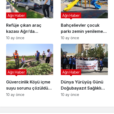
Ağrı Haber
Ağrı Haber
Refüje çıkan araç
Bahçelievler çocuk
kazası Ağrı’da
parkı zemin yenileme
direksiyon kaybı
güvenli oyun alanı
10 ay önce
10 ay önce
Ağrı Haber
Ağrı Haber
Güvercinlik Köyü içme
Dünya Yürüyüş Günü
suyu sorunu çözüldü
Doğubayazıt Sağlıklı
yeni kaynak bulundu
yaşam yürüyüşü
10 ay önce
10 ay önce