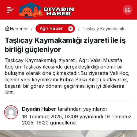
Ücretsiz Sünnet Şöleni
0
Paylaş
ile Eleşkirt’teki
Ağrı Haber
Haberler
Taşlıçay Kaymakamlığı
ziyareti ile iş birliği
Taşlıçay Kaymakamlığı ziyareti ile iş
güçleniyor
Çocuklara Destek
birliği güçleniyor
Taşlıçay Kaymakamlığı ziyareti, Ağrı Valisi Mustafa
Koç'un Taşlıçay ilçesinde gerçekleştirdiği önemli bir
buluşma olarak öne çıkmaktadır.Bu ziyarette Vali Koç,
ilçenin yeni kaymakamı Kübra Baka Kılıç'ı kutlayarak,
başarılı bir görev dönemi geçirmesi için iyi dileklerini
iletti.
Diyadin Haber
tarafından yayınlandı
18 Temmuz 2025, 03:09
yayınlandı
19 Temmuz
2025, 16:20
güncellendi