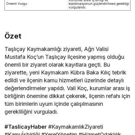
Kurumlar arası iş birliği ve
Önemli Vurgu
koordinasyonun güçlendirilmesi gerektiği
vurgulandı.
Özet
Taşlıçay Kaymakamlığı ziyareti, Ağrı Valisi
Mustafa Koç’un Taşlıçay ilçesine yapmış olduğu
önemli bir ziyaret olarak kayıtlara geçti. Bu
ziyarette, yeni Kaymakam Kübra Baka Kılıç tebrik
edildi ve ilçenin kamu hizmetleri üzerinde detaylı
değerlendirmeler yapıldı. Vali Koç, kurumlar arası iş
birliğinin önemine dikkat çekerek, ilçenin refahı için
tüm birimlerin uyum içinde çalışılmasının
gerekliliğini vurguladı.
#TaslicayHaber
#KaymakamlıkZiyareti
#Kamuİşbirliği #YerelYönetim #HizmetOdaklılık