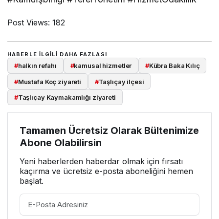
Post Views:
182
HABERLE ILGILI DAHA FAZLASI
#
halkın refahı
#
kamusal hizmetler
#
Kübra Baka Kılıç
#
Mustafa Koç ziyareti
#
Taşlıçay ilçesi
#
Taşlıçay Kaymakamlığı ziyareti
Tamamen Ücretsiz Olarak Bültenimize
Abone Olabilirsin
Yeni haberlerden haberdar olmak için fırsatı
kaçırma ve ücretsiz e-posta aboneliğini hemen
başlat.