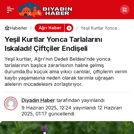
Umut Kervanı Ağrı
0
Paylaş
Derneği Kurban Bayramı
Ağrı Haber
Haberler
Yeşil Kurtlar Yonca
Tarlalarını Iskaladı!
Yeşil Kurtlar Yonca Tarlalarını
Çiftçiler Endişeli
Yardımları
Iskaladı! Çiftçiler Endişeli
Yeşil kurtlar, Ağrı'nın Dedeli Beldesi’nde yonca
tarlalarının başlıca zararlısının haline gelmiş
durumda.Bu küçük ama yıkıcı canlılar, çiftçilerin verim
kaybı yaşamasına neden olarak tarımla uğraşan
ailelerin mücadelesini zorlaştırıyor.
Diyadin Haber
tarafından yayınlandı
9 Haziran 2025, 12:24
yayınlandı
12 Haziran
2025, 01:17
güncellendi