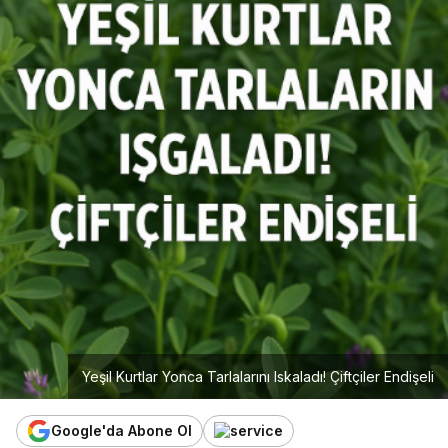
Yeşil Kurtlar Yonca Tarlalarını Iskaladı! Çiftçiler Endişeli
Google'da Abone Ol