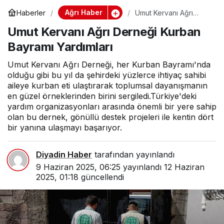
Ağrı Haber
Haberler
Umut Kervanı Ağrı
Derneği Kurban
Umut Kervanı Ağrı Derneği Kurban
Bayramı Yardımları
Bayramı Yardımları
Umut Kervanı Ağrı Derneği, her Kurban Bayramı'nda
olduğu gibi bu yıl da şehirdeki yüzlerce ihtiyaç sahibi
aileye kurban eti ulaştırarak toplumsal dayanışmanın
en güzel örneklerinden birini sergiledi.Türkiye'deki
yardım organizasyonları arasında önemli bir yere sahip
olan bu dernek, gönüllü destek projeleri ile kentin dört
bir yanına ulaşmayı başarıyor.
Diyadin Haber
tarafından yayınlandı
9 Haziran 2025, 06:25
yayınlandı
12 Haziran
2025, 01:18
güncellendi