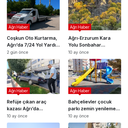
Ağrı Haber
Ağrı Haber
Coşkun Oto Kurtarma,
Ağrı-Erzurum Kara
Ağrı’da 7/24 Yol Yardım
Yolu Sonbahar
Hizmeti Sunuyor
Renklerinin Büyüsü
2 gün önce
10 ay önce
Ağrı Haber
Ağrı Haber
Refüje çıkan araç
Bahçelievler çocuk
kazası Ağrı’da
parkı zemin yenileme
direksiyon kaybı
güvenli oyun alanı
10 ay önce
10 ay önce