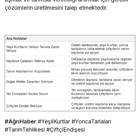
çözümlerin üretilmesini talep etmektedir.
Ana Noktalar
Dedeli beldesinde, yeşil kurtlar, yonca
Yeşil Kurtların İstilası Tarıma Zarar
tarlalarını istila ederek çiftçilerin verim
Veriyor
kaybına yol açıyor.
Defalarca ilaçlama yapılmasına rağmen
İlaçlama Çabaları Yetersiz Kaldı
yeşil kurtlar tamamen yok edilemiyor.
Miras yoluyla bölünen araziler, çiftçilerin
Tarım Alanlarının Küçülmesi
ekim alanını küçültüyor.
Derelerin taşması, tarlalara zarar veriyor
Doğal Afetler Zararları Artırıyor
ve üretim kaybına yol açıyor.
Yer sincapları, tarlalardaki ekim
Yer Sincapları Ekstra Sorun
düzenini bozarak çiftçilerin işini
zorlaştırıyor.
Çiftçiler, üretim kaybına karşı ilaçlama
Çiftçiler Destek Bekliyor
ve taşkın koruma önlemleri talep ediyor.
#AğrıHaber
#YeşilKurtlar #YoncaTarlaları
#TarımTehlikesi #ÇiftçiEndişesi