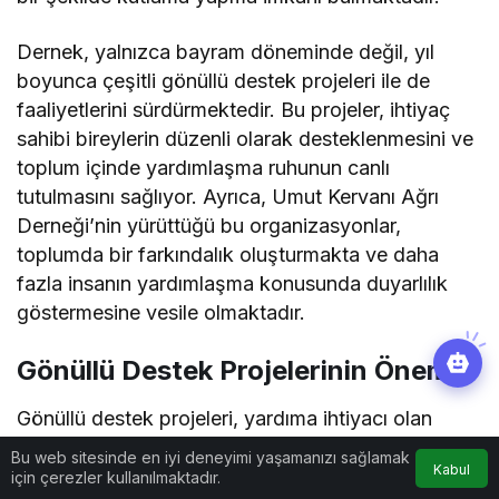
Dernek, yalnızca bayram döneminde değil, yıl
boyunca çeşitli gönüllü destek projeleri ile de
faaliyetlerini sürdürmektedir. Bu projeler, ihtiyaç
sahibi bireylerin düzenli olarak desteklenmesini ve
toplum içinde yardımlaşma ruhunun canlı
tutulmasını sağlıyor. Ayrıca, Umut Kervanı Ağrı
Derneği’nin yürüttüğü bu organizasyonlar,
toplumda bir farkındalık oluşturmakta ve daha
fazla insanın yardımlaşma konusunda duyarlılık
göstermesine vesile olmaktadır.
Gönüllü Destek Projelerinin Önemi
Gönüllü destek projeleri, yardıma ihtiyacı olan
aileler için hayati öneme sahiptir. Bu projeler,
Bu web sitesinde en iyi deneyimi yaşamanızı sağlamak
Kabul
toplumsal dayanışma etkinliklerinin bir parçası
için çerezler kullanılmaktadır.