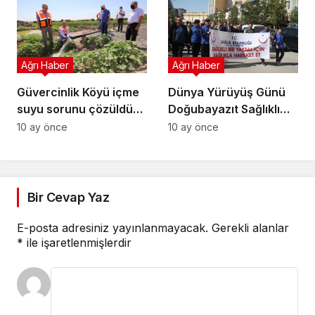
Ağrı Haber
Ağrı Haber
Güvercinlik Köyü içme
Dünya Yürüyüş Günü
suyu sorunu çözüldü
Doğubayazıt Sağlıklı
yeni kaynak bulundu
yaşam yürüyüşü
10 ay önce
10 ay önce
Bir Cevap Yaz
E-posta adresiniz yayınlanmayacak.
Gerekli alanlar
*
ile işaretlenmişlerdir